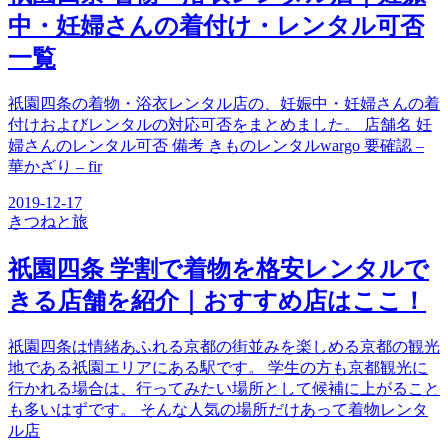
中・妊婦さんの着付け・レンタル可否
一覧
祇園四条の着物・浴衣レンタル店の、妊娠中・妊婦さんの着
付けおよびレンタルの対応可否をまとめました。 店舗名 妊
婦さんのレンタル可否 備考 きものレンタルwargo 要確認 –
華かざり – fir
2019-12-17
きつね
と旅
祇園四条 学割で着物を格安レンタルで
きる店舗を紹介｜おすすめ店はここ！
祇園四条は情緒あふれる京都の街並みを楽しめる京都の観光
地である祇園エリアにある駅です。 学生の方も京都観光に
行かれる場合は、行ってみたい場所として候補に上がること
も多いはずです。 そんな人気の場所だけあって着物レンタ
ル店