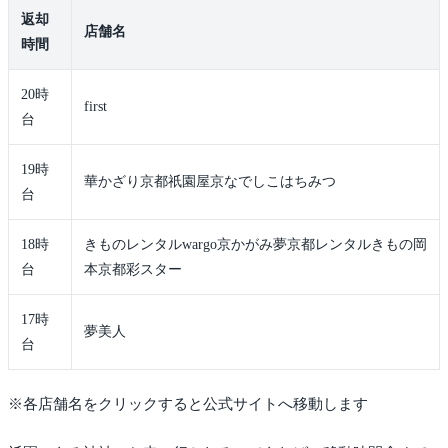
返却
店舗名
時間
20時
first
台
19時
華かざり京都祇園屋京なでしこはちみつ
台
18時
きものレンタルwargo京かがみ夢京都レンタルきもの岡
台
本京都彩スター
17時
夢美人
台
※各店舗名をクリックすると公式サイトへ移動します