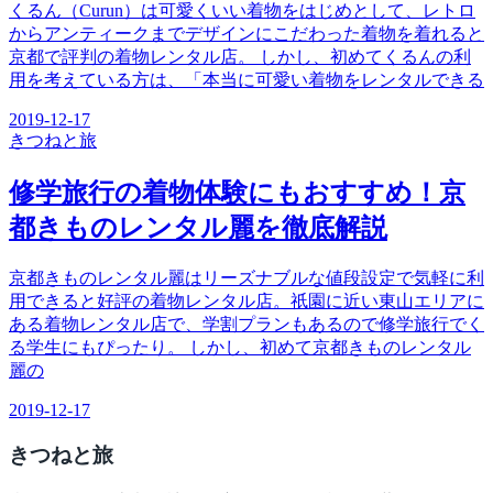
くるん（Curun）は可愛くいい着物をはじめとして、レトロ
からアンティークまでデザインにこだわった着物を着れると
京都で評判の着物レンタル店。 しかし、初めてくるんの利
用を考えている方は、「本当に可愛い着物をレンタルできる
2019-12-17
きつね
と旅
修学旅行の着物体験にもおすすめ！京
都きものレンタル麗を徹底解説
京都きものレンタル麗はリーズナブルな値段設定で気軽に利
用できると好評の着物レンタル店。祇園に近い東山エリアに
ある着物レンタル店で、学割プランもあるので修学旅行でく
る学生にもぴったり。 しかし、初めて京都きものレンタル
麗の
2019-12-17
きつね
と旅