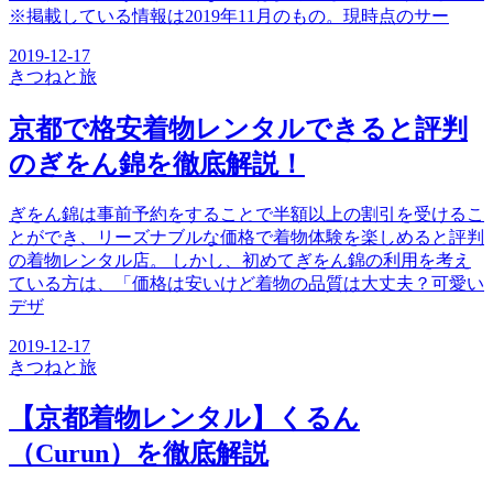
※掲載している情報は2019年11月のもの。現時点のサー
2019-12-17
きつね
と旅
京都で格安着物レンタルできると評判
のぎをん錦を徹底解説！
ぎをん錦は事前予約をすることで半額以上の割引を受けるこ
とができ、リーズナブルな価格で着物体験を楽しめると評判
の着物レンタル店。 しかし、初めてぎをん錦の利用を考え
ている方は、「価格は安いけど着物の品質は大丈夫？可愛い
デザ
2019-12-17
きつね
と旅
【京都着物レンタル】くるん
（Curun）を徹底解説