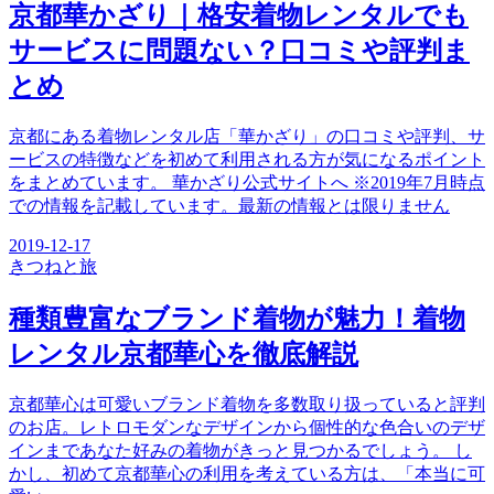
京都華かざり｜格安着物レンタルでも
サービスに問題ない？口コミや評判ま
とめ
京都にある着物レンタル店「華かざり」の口コミや評判、サ
ービスの特徴などを初めて利用される方が気になるポイント
をまとめています。 華かざり公式サイトへ ※2019年7月時点
での情報を記載しています。最新の情報とは限りません
2019-12-17
きつね
と旅
種類豊富なブランド着物が魅力！着物
レンタル京都華心を徹底解説
京都華心は可愛いブランド着物を多数取り扱っていると評判
のお店。レトロモダンなデザインから個性的な色合いのデザ
インまであなた好みの着物がきっと見つかるでしょう。 し
かし、初めて京都華心の利用を考えている方は、「本当に可