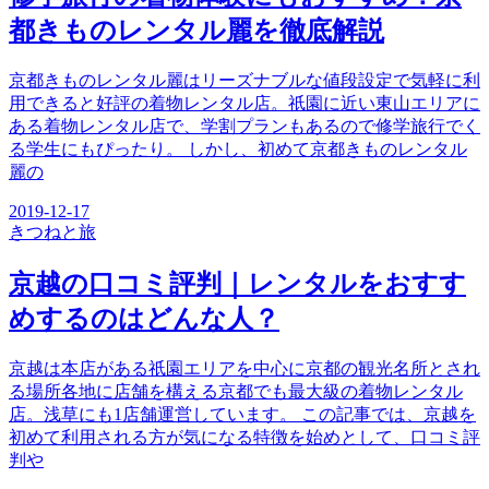
都きものレンタル麗を徹底解説
京都きものレンタル麗はリーズナブルな値段設定で気軽に利
用できると好評の着物レンタル店。祇園に近い東山エリアに
ある着物レンタル店で、学割プランもあるので修学旅行でく
る学生にもぴったり。 しかし、初めて京都きものレンタル
麗の
2019-12-17
きつね
と旅
京越の口コミ評判｜レンタルをおすす
めするのはどんな人？
京越は本店がある祇園エリアを中心に京都の観光名所とされ
る場所各地に店舗を構える京都でも最大級の着物レンタル
店。浅草にも1店舗運営しています。 この記事では、京越を
初めて利用される方が気になる特徴を始めとして、口コミ評
判や