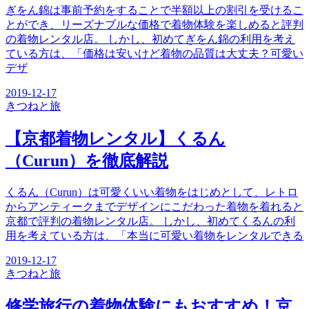
ぎをん錦は事前予約をすることで半額以上の割引を受けるこ
とができ、リーズナブルな価格で着物体験を楽しめると評判
の着物レンタル店。 しかし、初めてぎをん錦の利用を考え
ている方は、「価格は安いけど着物の品質は大丈夫？可愛い
デザ
2019-12-17
きつね
と旅
【京都着物レンタル】くるん
（Curun）を徹底解説
くるん（Curun）は可愛くいい着物をはじめとして、レトロ
からアンティークまでデザインにこだわった着物を着れると
京都で評判の着物レンタル店。 しかし、初めてくるんの利
用を考えている方は、「本当に可愛い着物をレンタルできる
2019-12-17
きつね
と旅
修学旅行の着物体験にもおすすめ！京