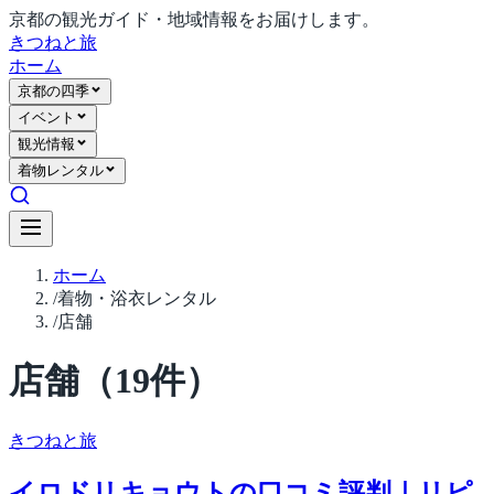
京都の観光ガイド・地域情報をお届けします。
きつね
と旅
ホーム
京都の四季
イベント
観光情報
着物レンタル
ホーム
/
着物・浴衣レンタル
/
店舗
店舗
（
19
件）
きつね
と旅
イロドリキョウトの口コミ評判｜リピ