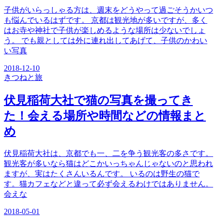
子供がいらっしゃる方は、週末をどうやって過ごそうかいつ
も悩んでいるはずです。 京都は観光地が多いですが、多く
はお寺や神社で子供が楽しめるような場所は少ないでしょ
う。 でも親としては外に連れ出してあげて、子供のかわい
い写真
2018-12-10
きつね
と旅
伏見稲荷大社で猫の写真を撮ってき
た！会える場所や時間などの情報まと
め
伏見稲荷大社は、京都でも一、二を争う観光客の多さです。
観光客が多いなら猫はどこかいっちゃんじゃないのと思われ
ますが、実はたくさんいるんです。 いるのは野生の猫で
す。猫カフェなどと違って必ず会えるわけではありません。
会えな
2018-05-01