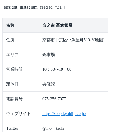
[elfsight_instagram_feed id=”31″]
名称
亥之吉 高倉錦店
住所
京都市中京区中魚屋町510-3(地図)
エリア
錦市場
営業時間
10：30〜19：00
定休日
要確認
電話番号
075-256-7077
ウェブサイト
https://shop.kyobiijt.co.jp/
Twitter
@ino__kichi