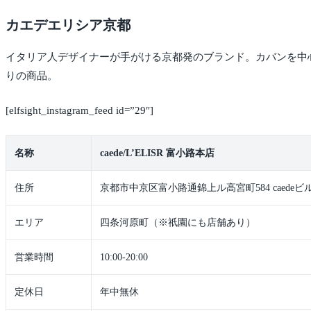
カエデエリシア京都
イタリア人デザイナーが手がける京都発のブランド。カバンを中
りの商品。
[elfsight_instagram_feed id=”29″]
名称
caede/L’ELISR 富小路本店
住所
京都市中京区富小路通錦上ル高宮町584 caedeビ
エリア
四条河原町（※祇園にも店舗あり）
営業時間
10:00-20:00
定休日
年中無休