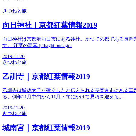
きつね
と旅
向日神社｜京都紅葉情報2019
向日神社は京都府向日市にある神社。かつての都である長岡
す。 紅葉の写真 [elfsight_instagra
2019-11-20
きつね
と旅
乙訓寺｜京都紅葉情報2019
乙訓寺は聖徳太子が建立したと伝えられる長岡京市にある真
る。例年11月中旬から11月下旬にかけて見頃を迎える。
2019-11-20
きつね
と旅
城南宮｜京都紅葉情報2019