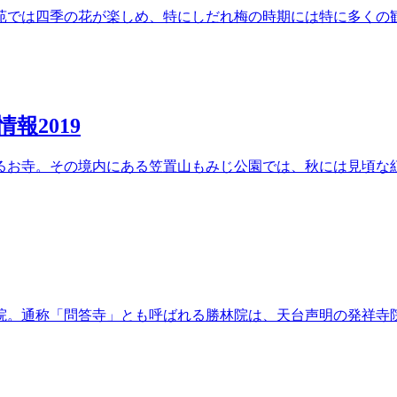
苑では四季の花が楽しめ、特にしだれ梅の時期には特に多くの
報2019
るお寺。その境内にある笠置山もみじ公園では、秋には見頃な
院。通称「問答寺」とも呼ばれる勝林院は、天台声明の発祥寺