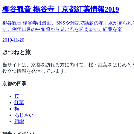
柳谷観音 楊谷寺｜京都紅葉情報2019
柳谷観音 楊谷寺は最近、SNSや雑誌で話題の花手水が見ら
す。例年11月の中旬頃から見ごろを迎えます。紅葉を楽
2019-11-20
きつね
と旅
当サイトは、京都を訪れる方に向けて、桜・紅葉をはじめと
役立つ情報を発信しています。
京都の四季
桜
紅葉
梅
あじさい
初詣
観光・イベント