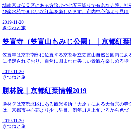
城南宮は伏見区にある方除けや七五三詣りで有名な寺院。神
び楽水苑できれいな紅葉を楽しめます。市内中心部より見頃
2019-11-20
きつね
と旅
笠置寺（笠置山もみじ公園）｜京都紅葉情
笠置寺は京都南部に位置する京都府立笠置山自然公園内にあ
に指定されており、自然に囲まれた美しい景観を楽しめる場
2019-11-20
きつね
と旅
勝林院｜京都紅葉情報2019
勝林院は京都北区にある観光名所「大原」にある天台宗の寺
は、京都市中心部より少し早目。例年11月上旬ごろから色づ
2019-11-20
きつね
と旅