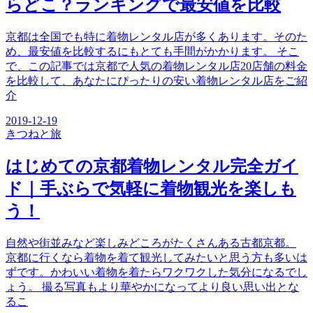
らどこ？ランキングで最安値を比較
京都は全国でも特に着物レンタル店が多くあります。そのた
め、最安値を比較するにもとても手間がかかります。 そこ
で、この記事では京都で人気の着物レンタル店20店舗の料金
を比較して、あなたにぴったりの安い着物レンタル店をご紹
介
2019-12-19
きつね
と旅
はじめての京都着物レンタル完全ガイ
ド｜手ぶらで気軽に着物観光を楽しも
う！
自然や街並みなど楽しみどころがたくさんある古都京都。
京都に行くなら着物を着て観光してみたいと思う方も多いは
ずです。かわいい着物を着たらワクワクした気分になるでし
ょう。 撮る写真もより華やかになってより良い思い出とな
るこ