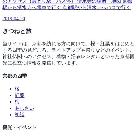
のアクセス（最寄り駅・バス停） 清水寺の場所・地図 京都
駅から清水寺へ電車で行く 京都駅から清水寺へバスで行く
2019-04-20
きつね
と旅
当サイトは、京都を訪れる方に向けて、桜・紅葉をはじめと
する四季の見どころ、ライトアップや祭りなどのイベント、
神社仏閣へのアクセス、着物・浴衣レンタルといった京都観
光に役立つ情報を発信しています。
京都の四季
桜
紅葉
梅
あじさい
初詣
観光・イベント