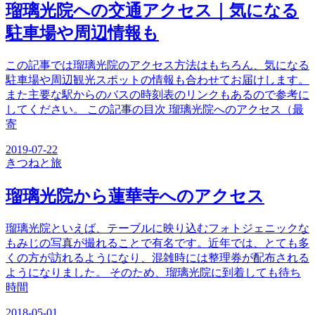
瑠璃光院への交通アクセス｜気になる
駐車場や周辺情報も
この記事では瑠璃光院のアクセス方法はもちろん、気になる
駐車場や周辺観光スポットの情報も合わせてお届けします。
また主要な駅からのバスの時刻表のリンクもあるので参考に
してください。 この記事の目次 瑠璃光院へのアクセス（最
寄
2019-07-22
きつね
と旅
瑠璃光院から蓮華寺へのアクセス
瑠璃光院といえば、テーブルに映り込むフォトジェニックな
もみじの写真が撮れることで有名です。近年では、とても多
くの方が訪れるようになり、混雑時には整理券が配布される
ようになりました。 そのため、瑠璃光院に到着しても待ち
時間
2018-05-01