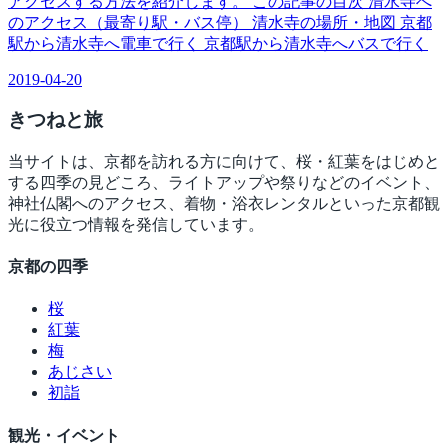
アクセスする方法を紹介します。 この記事の目次 清水寺へ
のアクセス（最寄り駅・バス停） 清水寺の場所・地図 京都
駅から清水寺へ電車で行く 京都駅から清水寺へバスで行く
2019-04-20
きつね
と旅
当サイトは、京都を訪れる方に向けて、桜・紅葉をはじめと
する四季の見どころ、ライトアップや祭りなどのイベント、
神社仏閣へのアクセス、着物・浴衣レンタルといった京都観
光に役立つ情報を発信しています。
京都の四季
桜
紅葉
梅
あじさい
初詣
観光・イベント