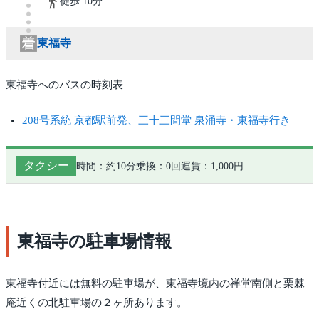
徒歩 10分
東福寺
東福寺へのバスの時刻表
208号系統 京都駅前発、三十三間堂 泉涌寺・東福寺行き
タクシー
時間：約10分
乗換：0回
運賃：1,000円
東福寺の駐車場情報
東福寺付近には無料の駐車場が、東福寺境内の禅堂南側と栗棘
庵近くの北駐車場の２ヶ所あります。