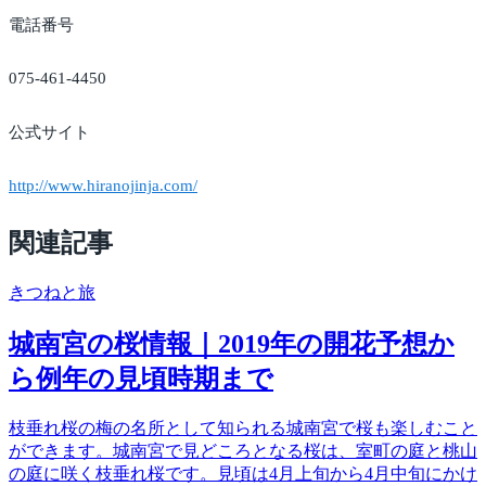
電話番号
075-461-4450
公式サイト
http://www.hiranojinja.com/
関連記事
きつね
と旅
城南宮の桜情報｜2019年の開花予想か
ら例年の見頃時期まで
枝垂れ桜の梅の名所として知られる城南宮で桜も楽しむこと
ができます。城南宮で見どころとなる桜は、室町の庭と桃山
の庭に咲く枝垂れ桜です。見頃は4月上旬から4月中旬にかけ