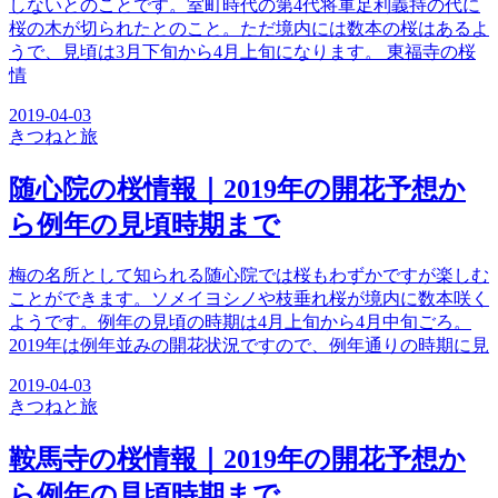
しないとのことです。室町時代の第4代将軍足利義持の代に
桜の木が切られたとのこと。ただ境内には数本の桜はあるよ
うで、見頃は3月下旬から4月上旬になります。 東福寺の桜
情
2019-04-03
きつね
と旅
随心院の桜情報｜2019年の開花予想か
ら例年の見頃時期まで
梅の名所として知られる随心院では桜もわずかですが楽しむ
ことができます。ソメイヨシノや枝垂れ桜が境内に数本咲く
ようです。例年の見頃の時期は4月上旬から4月中旬ごろ。
2019年は例年並みの開花状況ですので、例年通りの時期に見
2019-04-03
きつね
と旅
鞍馬寺の桜情報｜2019年の開花予想か
ら例年の見頃時期まで