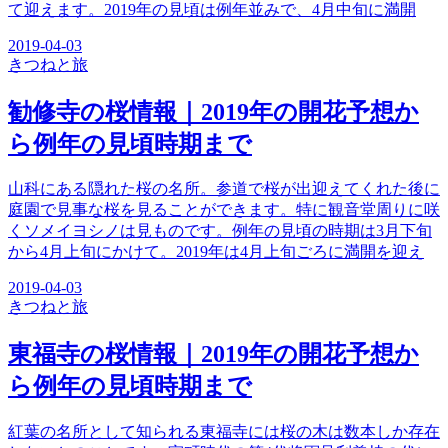
て迎えます。2019年の見頃は例年並みで、4月中旬に満開
2019-04-03
きつね
と旅
勧修寺の桜情報｜2019年の開花予想か
ら例年の見頃時期まで
山科にある隠れた桜の名所。参道で桜が出迎えてくれた後に
庭園で見事な桜を見ることができます。特に観音堂周りに咲
くソメイヨシノは見ものです。例年の見頃の時期は3月下旬
から4月上旬にかけて。2019年は4月上旬ごろに満開を迎え
2019-04-03
きつね
と旅
東福寺の桜情報｜2019年の開花予想か
ら例年の見頃時期まで
紅葉の名所として知られる東福寺には桜の木は数本しか存在