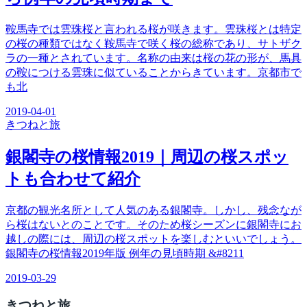
鞍馬寺では雲珠桜と言われる桜が咲きます。雲珠桜とは特定
の桜の種類ではなく鞍馬寺で咲く桜の総称であり、サトザク
ラの一種とされています。名称の由来は桜の花の形が、馬具
の鞍につける雲珠に似ていることからきています。京都市で
も北
2019-04-01
きつね
と旅
銀閣寺の桜情報2019｜周辺の桜スポッ
トも合わせて紹介
京都の観光名所として人気のある銀閣寺。しかし、残念なが
ら桜はないとのことです。そのため桜シーズンに銀閣寺にお
越しの際には、周辺の桜スポットを楽しむといいでしょう。
銀閣寺の桜情報2019年版 例年の見頃時期 &#8211
2019-03-29
きつね
と旅