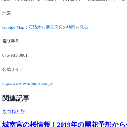
地図
Google Mapで石清水八幡宮周辺の地図を見る
電話番号
075-981-3001
公式サイト
http://www.iwashimizu.or.jp/
関連記事
きつね
と旅
城南宮の桜情報｜2019年の開花予想か