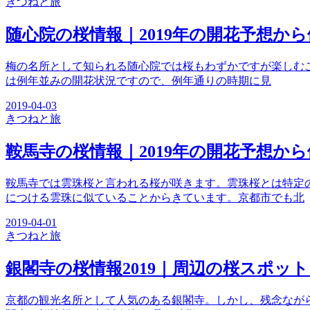
きつね
と旅
随心院の桜情報｜2019年の開花予想か
梅の名所として知られる随心院では桜もわずかですが楽しむこ
は例年並みの開花状況ですので、例年通りの時期に見
2019-04-03
きつね
と旅
鞍馬寺の桜情報｜2019年の開花予想か
鞍馬寺では雲珠桜と言われる桜が咲きます。雲珠桜とは特定
につける雲珠に似ていることからきています。京都市でも北
2019-04-01
きつね
と旅
銀閣寺の桜情報2019｜周辺の桜スポッ
京都の観光名所として人気のある銀閣寺。しかし、残念なが