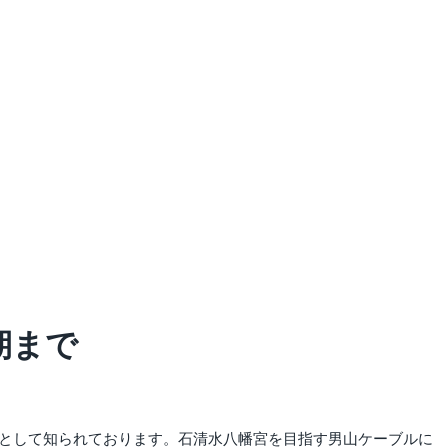
期まで
所として知られております。石清水八幡宮を目指す男山ケーブルに