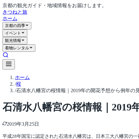
京都の観光ガイド・地域情報をお届けします。
きつね
と旅
ホーム
京都の四季
イベント
観光情報
着物レンタル
ホーム
/
桜
/
石清水八幡宮の桜情報｜2019年の開花予想から例年の
石清水八幡宮の桜情報｜201
2019年3月25日
平成28年国宝に認定された石清水八幡宮は、日本三大八幡宮の