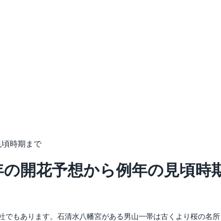
見頃時期まで
9年の開花予想から例年の見頃時
一社でもあります。石清水八幡宮がある男山一帯は古くより桜の名