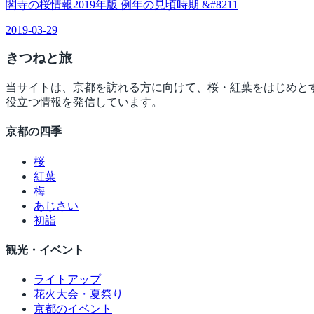
閣寺の桜情報2019年版 例年の見頃時期 &#8211
2019-03-29
きつね
と旅
当サイトは、京都を訪れる方に向けて、桜・紅葉をはじめと
役立つ情報を発信しています。
京都の四季
桜
紅葉
梅
あじさい
初詣
観光・イベント
ライトアップ
花火大会・夏祭り
京都のイベント