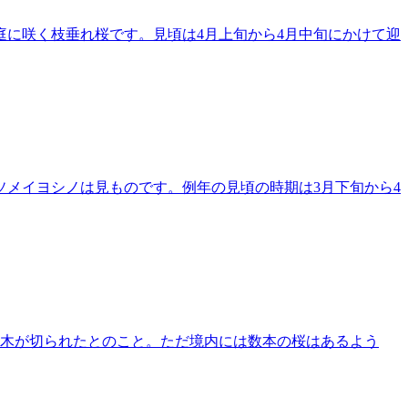
に咲く枝垂れ桜です。見頃は4月上旬から4月中旬にかけて迎
メイヨシノは見ものです。例年の見頃の時期は3月下旬から4
の木が切られたとのこと。ただ境内には数本の桜はあるよう