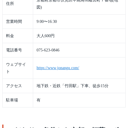
京都府京都市伏見区中島鳥羽離宮町７番地(地
住所
図)
営業時間
9:00〜16:30
料金
大人600円
電話番号
075-623-0846
ウェブサイ
https://www.jonangu.com/
ト
アクセス
地下鉄・近鉄「竹田駅」下車、徒歩15分
駐車場
有