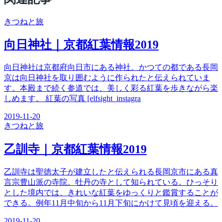
きつね
と旅
向日神社｜京都紅葉情報2019
向日神社は京都府向日市にある神社。かつての都である長岡
京は向日神社を取り囲むように作られたと伝えられていま
す。本殿まで続く参道では、美しく彩る紅葉を歩きながら楽
しめます。 紅葉の写真 [elfsight_instagra
2019-11-20
きつね
と旅
乙訓寺｜京都紅葉情報2019
乙訓寺は聖徳太子が建立したと伝えられる長岡京市にある真
言宗豊山派の寺院。牡丹の寺として知られている。ひっそり
とした境内では、きれいな紅葉をゆっくりと鑑賞することが
できる。例年11月中旬から11月下旬にかけて見頃を迎える。
2019-11-20