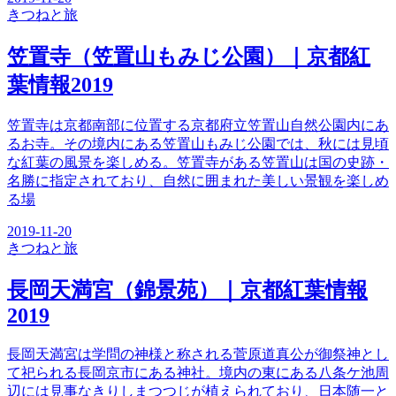
きつね
と旅
笠置寺（笠置山もみじ公園）｜京都紅
葉情報2019
笠置寺は京都南部に位置する京都府立笠置山自然公園内にあ
るお寺。その境内にある笠置山もみじ公園では、秋には見頃
な紅葉の風景を楽しめる。笠置寺がある笠置山は国の史跡・
名勝に指定されており、自然に囲まれた美しい景観を楽しめ
る場
2019-11-20
きつね
と旅
長岡天満宮（錦景苑）｜京都紅葉情報
2019
長岡天満宮は学問の神様と称される菅原道真公が御祭神とし
て祀られる長岡京市にある神社。境内の東にある八条ケ池周
辺には見事なきりしまつつじが植えられており、日本随一と