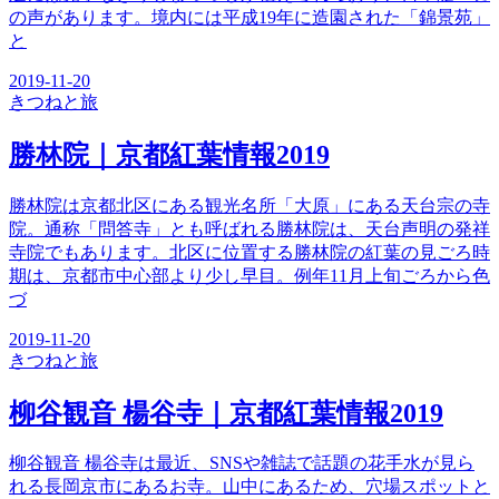
の声があります。境内には平成19年に造園された「錦景苑」
と
2019-11-20
きつね
と旅
勝林院｜京都紅葉情報2019
勝林院は京都北区にある観光名所「大原」にある天台宗の寺
院。通称「問答寺」とも呼ばれる勝林院は、天台声明の発祥
寺院でもあります。北区に位置する勝林院の紅葉の見ごろ時
期は、京都市中心部より少し早目。例年11月上旬ごろから色
づ
2019-11-20
きつね
と旅
柳谷観音 楊谷寺｜京都紅葉情報2019
柳谷観音 楊谷寺は最近、SNSや雑誌で話題の花手水が見ら
れる長岡京市にあるお寺。山中にあるため、穴場スポットと