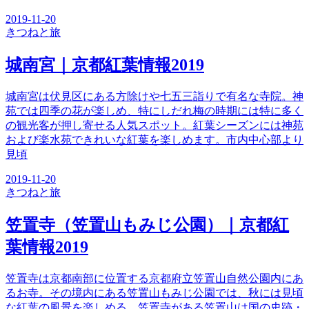
2019-11-20
きつね
と旅
城南宮｜京都紅葉情報2019
城南宮は伏見区にある方除けや七五三詣りで有名な寺院。神
苑では四季の花が楽しめ、特にしだれ梅の時期には特に多く
の観光客が押し寄せる人気スポット。紅葉シーズンには神苑
および楽水苑できれいな紅葉を楽しめます。市内中心部より
見頃
2019-11-20
きつね
と旅
笠置寺（笠置山もみじ公園）｜京都紅
葉情報2019
笠置寺は京都南部に位置する京都府立笠置山自然公園内にあ
るお寺。その境内にある笠置山もみじ公園では、秋には見頃
な紅葉の風景を楽しめる。笠置寺がある笠置山は国の史跡・