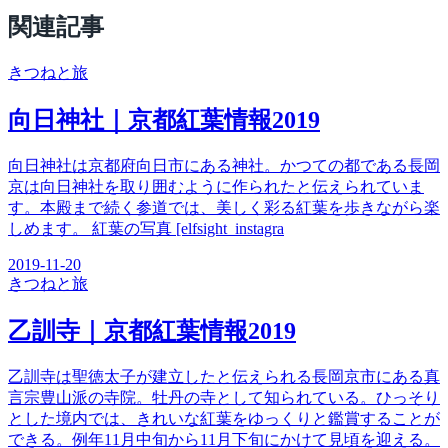
関連記事
きつね
と旅
向日神社｜京都紅葉情報2019
向日神社は京都府向日市にある神社。かつての都である長岡
京は向日神社を取り囲むように作られたと伝えられていま
す。本殿まで続く参道では、美しく彩る紅葉を歩きながら楽
しめます。 紅葉の写真 [elfsight_instagra
2019-11-20
きつね
と旅
乙訓寺｜京都紅葉情報2019
乙訓寺は聖徳太子が建立したと伝えられる長岡京市にある真
言宗豊山派の寺院。牡丹の寺として知られている。ひっそり
とした境内では、きれいな紅葉をゆっくりと鑑賞することが
できる。例年11月中旬から11月下旬にかけて見頃を迎える。