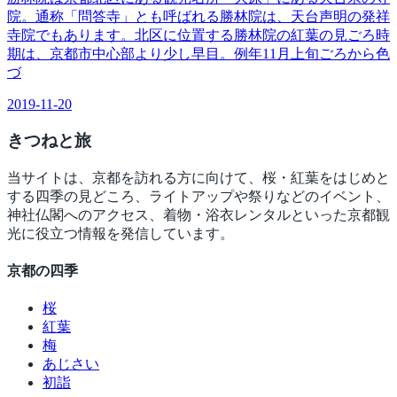
院。通称「問答寺」とも呼ばれる勝林院は、天台声明の発祥
寺院でもあります。北区に位置する勝林院の紅葉の見ごろ時
期は、京都市中心部より少し早目。例年11月上旬ごろから色
づ
2019-11-20
きつね
と旅
当サイトは、京都を訪れる方に向けて、桜・紅葉をはじめと
する四季の見どころ、ライトアップや祭りなどのイベント、
神社仏閣へのアクセス、着物・浴衣レンタルといった京都観
光に役立つ情報を発信しています。
京都の四季
桜
紅葉
梅
あじさい
初詣