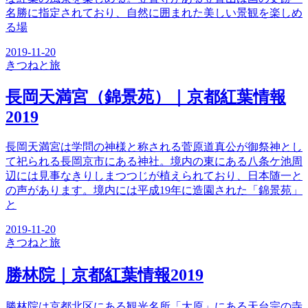
名勝に指定されており、自然に囲まれた美しい景観を楽しめ
る場
2019-11-20
きつね
と旅
長岡天満宮（錦景苑）｜京都紅葉情報
2019
長岡天満宮は学問の神様と称される菅原道真公が御祭神とし
て祀られる長岡京市にある神社。境内の東にある八条ケ池周
辺には見事なきりしまつつじが植えられており、日本随一と
の声があります。境内には平成19年に造園された「錦景苑」
と
2019-11-20
きつね
と旅
勝林院｜京都紅葉情報2019
勝林院は京都北区にある観光名所「大原」にある天台宗の寺