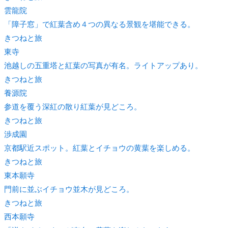
雲龍院
「障子窓」で紅葉含め４つの異なる景観を堪能できる。
きつね
と旅
東寺
池越しの五重塔と紅葉の写真が有名。ライトアップあり。
きつね
と旅
養源院
参道を覆う深紅の散り紅葉が見どころ。
きつね
と旅
渉成園
京都駅近スポット。紅葉とイチョウの黄葉を楽しめる。
きつね
と旅
東本願寺
門前に並ぶイチョウ並木が見どころ。
きつね
と旅
西本願寺