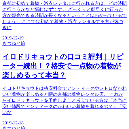
京都に初めて着物・浴衣レンタルに行かれる方は、どの時間
に行こうかなと悩むはずです。 ざっくりと朝早くに行った
方が観光できる時間が長くなるということはわかっているで
しょう。 ここでは初めて着物・浴衣レンタルする方が気づ
きに
2019-12-19
きつね
と旅
イロドリキョウトの口コミ評判｜リピ
ーター続出！？格安で一点物の着物が
楽しめるって本当？
イロドリキョウトは格安料金でアンティークやレトロなかわ
いい着物が楽しめると噂の京都の着物レンタル店。 これか
らイロドリキョウトを予約しようと考えている方は「本当に
安い値段でアンティークのかわいい着物を着れるの？」「安
いな
2019-12-18
きつね
と旅