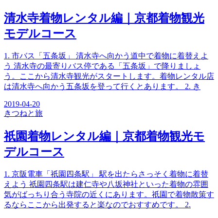
清水寺着物レンタル編｜京都着物観光
モデルコース
1. 市バス「五条坂」 清水寺へ向かう道中で着物に着替えよ
う 清水寺の最寄りバス停である「五条坂」で降りましょ
う。ここから清水寺観光がスタートします。着物レンタル店
は清水寺へ向かう五条坂を登って行くとあります。 2. き
2019-04-20
きつね
と旅
祇園着物レンタル編｜京都着物観光モ
デルコース
1. 京阪電車「祇園四条駅」 駅を出たらさっそく着物に着替
えよう 祇園四条駅は建仁寺や八坂神社といった着物の雰囲
気がばっちり合う寺院の近くにあります。祇園で着物散策す
るならここから出発すると楽なのでおすすめです。 2.