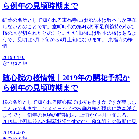
ら例年の見頃時期まで
紅葉の名所として知られる東福寺には桜の木は数本しか存在
しないとのことです。室町時代の第4代将軍足利義持の代に
桜の木が切られたとのこと。ただ境内には数本の桜はあるよ
うで、見頃は3月下旬から4月上旬になります。 東福寺の桜
情
2019-04-03
きつね
と旅
随心院の桜情報｜2019年の開花予想か
ら例年の見頃時期まで
梅の名所として知られる随心院では桜もわずかですが楽しむ
ことができます。ソメイヨシノや枝垂れ桜が境内に数本咲く
ようです。例年の見頃の時期は4月上旬から4月中旬ごろ。
2019年は例年並みの開花状況ですので、例年通りの時期に見
2019-04-03
きつね
と旅