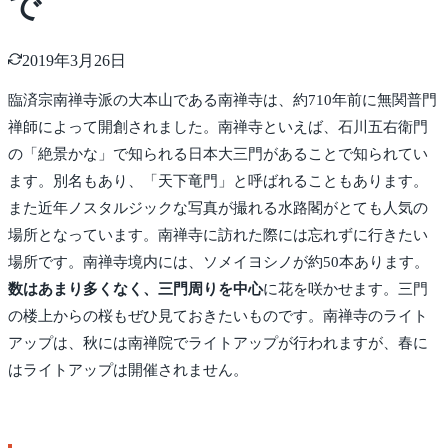
で
2019年3月26日
臨済宗南禅寺派の大本山である南禅寺は、約710年前に無関普門
禅師によって開創されました。南禅寺といえば、石川五右衛門
の「絶景かな」で知られる日本大三門があることで知られてい
ます。別名もあり、「天下竜門」と呼ばれることもあります。
また近年ノスタルジックな写真が撮れる水路閣がとても人気の
場所となっています。南禅寺に訪れた際には忘れずに行きたい
場所です。南禅寺境内には、ソメイヨシノが約50本あります。
数はあまり多くなく、三門周りを中心
に花を咲かせます。三門
の楼上からの桜もぜひ見ておきたいものです。南禅寺のライト
アップは、秋には南禅院でライトアップが行われますが、春に
はライトアップは開催されません。