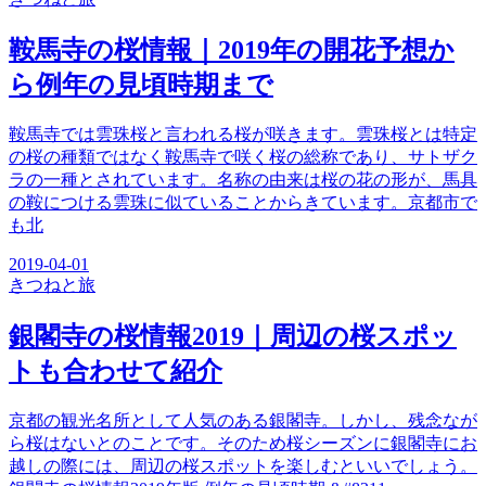
鞍馬寺の桜情報｜2019年の開花予想か
ら例年の見頃時期まで
鞍馬寺では雲珠桜と言われる桜が咲きます。雲珠桜とは特定
の桜の種類ではなく鞍馬寺で咲く桜の総称であり、サトザク
ラの一種とされています。名称の由来は桜の花の形が、馬具
の鞍につける雲珠に似ていることからきています。京都市で
も北
2019-04-01
きつね
と旅
銀閣寺の桜情報2019｜周辺の桜スポッ
トも合わせて紹介
京都の観光名所として人気のある銀閣寺。しかし、残念なが
ら桜はないとのことです。そのため桜シーズンに銀閣寺にお
越しの際には、周辺の桜スポットを楽しむといいでしょう。