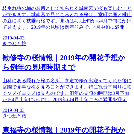
枝垂れ桜の梅の名所として知られる城南宮で桜も楽しむこと
ができます。城南宮で見どころとなる桜は、室町の庭と桃山
の庭に咲く枝垂れ桜です。見頃は4月上旬から4月中旬にかけ
て迎えます。2019年の見頃は例年並みで、4月中旬に満開
2019-04-03
きつね
と旅
勧修寺の桜情報｜2019年の開花予想か
ら例年の見頃時期まで
山科にある隠れた桜の名所。参道で桜が出迎えてくれた後に
庭園で見事な桜を見ることができます。特に観音堂周りに咲
くソメイヨシノは見ものです。例年の見頃の時期は3月下旬
から4月上旬にかけて。2019年は4月上旬ごろに満開を迎え
2019-04-03
きつね
と旅
東福寺の桜情報｜2019年の開花予想か