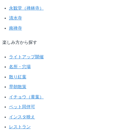
永観堂（禅林寺）
清水寺
南禅寺
楽しみ方から探す
ライトアップ開催
名所・穴場
散り紅葉
早朝散策
イチョウ（黄葉）
ペット同伴可
インスタ映え
レストラン