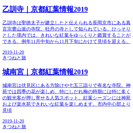
乙訓寺｜京都紅葉情報2019
乙訓寺は聖徳太子が建立したと伝えられる長岡京市にある真
言宗豊山派の寺院。牡丹の寺として知られている。ひっそり
とした境内では、きれいな紅葉をゆっくりと鑑賞することが
できる。例年11月中旬から11月下旬にかけて見頃を迎える。
2019-11-20
きつね
と旅
城南宮｜京都紅葉情報2019
城南宮は伏見区にある方除けや七五三詣りで有名な寺院。神
苑では四季の花が楽しめ、特にしだれ梅の時期には特に多く
の観光客が押し寄せる人気スポット。紅葉シーズンには神苑
および楽水苑できれいな紅葉を楽しめます。市内中心部より
見頃
2019-11-20
きつね
と旅