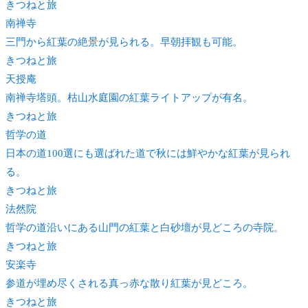
きつね
と旅
南禅寺
三門から紅葉の絶景が見られる。早朝拝観も可能。
きつね
と旅
天授庵
南禅寺塔頭。枯山水庭園の紅葉ライトアップが有名。
きつね
と旅
哲学の道
日本の道100選にも選ばれた道で秋には鮮やかな紅葉が見られ
る。
きつね
と旅
法然院
哲学の道沿いにある山門の紅葉と白砂壇が見どころの寺院。
きつね
と旅
安楽寺
参道が埋め尽くされる真っ赤な散り紅葉が見どころ。
きつね
と旅