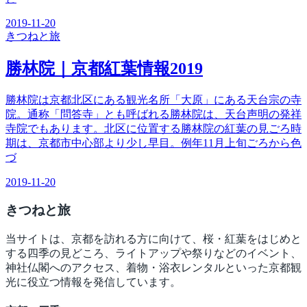
2019-11-20
きつね
と旅
勝林院｜京都紅葉情報2019
勝林院は京都北区にある観光名所「大原」にある天台宗の寺
院。通称「問答寺」とも呼ばれる勝林院は、天台声明の発祥
寺院でもあります。北区に位置する勝林院の紅葉の見ごろ時
期は、京都市中心部より少し早目。例年11月上旬ごろから色
づ
2019-11-20
きつね
と旅
当サイトは、京都を訪れる方に向けて、桜・紅葉をはじめと
する四季の見どころ、ライトアップや祭りなどのイベント、
神社仏閣へのアクセス、着物・浴衣レンタルといった京都観
光に役立つ情報を発信しています。