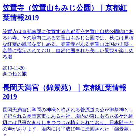
笠置寺（笠置山もみじ公園）｜京都紅
葉情報2019
笠置寺は京都南部に位置する京都府立笠置山自然公園内にあ
るお寺。その境内にある笠置山もみじ公園では、秋には見頃
な紅葉の風景を楽しめる。笠置寺がある笠置山は国の史跡・
名勝に指定されており、自然に囲まれた美しい景観を楽しめ
る場
2019-11-20
きつね
と旅
長岡天満宮（錦景苑）｜京都紅葉情報
2019
長岡天満宮は学問の神様と称される菅原道真公が御祭神とし
て祀られる長岡京市にある神社。境内の東にある八条ケ池周
辺には見事なきりしまつつじが植えられており、日本随一と
の声があります。境内には平成19年に造園された「錦景苑」
と