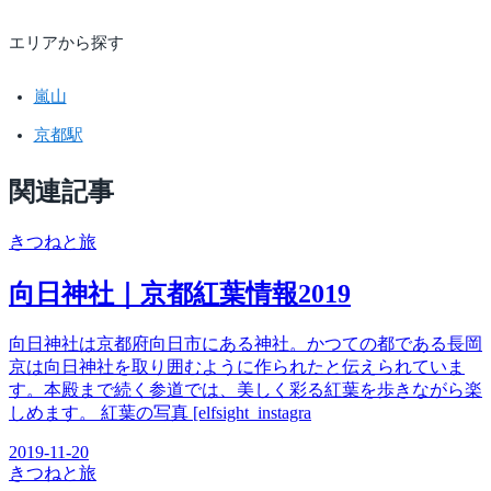
エリアから探す
嵐山
京都駅
関連記事
きつね
と旅
向日神社｜京都紅葉情報2019
向日神社は京都府向日市にある神社。かつての都である長岡
京は向日神社を取り囲むように作られたと伝えられていま
す。本殿まで続く参道では、美しく彩る紅葉を歩きながら楽
しめます。 紅葉の写真 [elfsight_instagra
2019-11-20
きつね
と旅