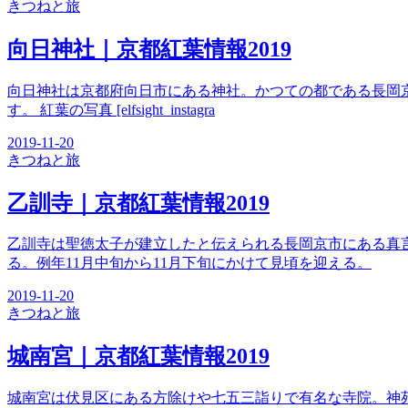
きつね
と旅
向日神社｜京都紅葉情報2019
向日神社は京都府向日市にある神社。かつての都である長岡
す。 紅葉の写真 [elfsight_instagra
2019-11-20
きつね
と旅
乙訓寺｜京都紅葉情報2019
乙訓寺は聖徳太子が建立したと伝えられる長岡京市にある真
る。例年11月中旬から11月下旬にかけて見頃を迎える。
2019-11-20
きつね
と旅
城南宮｜京都紅葉情報2019
城南宮は伏見区にある方除けや七五三詣りで有名な寺院。神