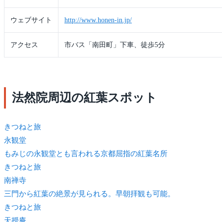
ウェブサイト
http://www.honen-in.jp/
アクセス
市バス「南田町」下車、徒歩5分
法然院周辺の紅葉スポット
きつね
と旅
永観堂
もみじの永観堂とも言われる京都屈指の紅葉名所
きつね
と旅
南禅寺
三門から紅葉の絶景が見られる。早朝拝観も可能。
きつね
と旅
天授庵