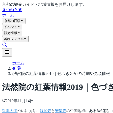
京都の観光ガイド・地域情報をお届けします。
きつね
と旅
ホーム
京都の四季
イベント
観光情報
着物レンタル
ホーム
/
紅葉
/
法然院の紅葉情報2019｜色づき始めの時期や見頃情報
法然院の紅葉情報2019｜色
2019年11月14日
哲学の道
沿いにあり、
銀閣寺
と
安楽寺
の中間地点にある法然院。