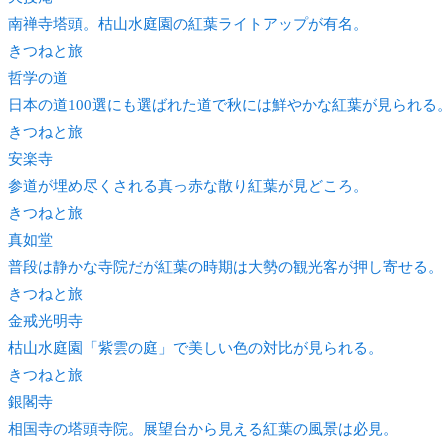
南禅寺塔頭。枯山水庭園の紅葉ライトアップが有名。
きつね
と旅
哲学の道
日本の道100選にも選ばれた道で秋には鮮やかな紅葉が見られる
きつね
と旅
安楽寺
参道が埋め尽くされる真っ赤な散り紅葉が見どころ。
きつね
と旅
真如堂
普段は静かな寺院だが紅葉の時期は大勢の観光客が押し寄せる。
きつね
と旅
金戒光明寺
枯山水庭園「紫雲の庭」で美しい色の対比が見られる。
きつね
と旅
銀閣寺
相国寺の塔頭寺院。展望台から見える紅葉の風景は必見。