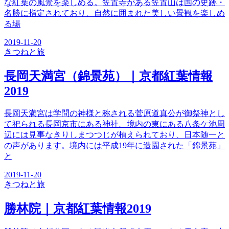
な紅葉の風景を楽しめる。笠置寺がある笠置山は国の史跡・
名勝に指定されており、自然に囲まれた美しい景観を楽しめ
る場
2019-11-20
きつね
と旅
長岡天満宮（錦景苑）｜京都紅葉情報
2019
長岡天満宮は学問の神様と称される菅原道真公が御祭神とし
て祀られる長岡京市にある神社。境内の東にある八条ケ池周
辺には見事なきりしまつつじが植えられており、日本随一と
の声があります。境内には平成19年に造園された「錦景苑」
と
2019-11-20
きつね
と旅
勝林院｜京都紅葉情報2019