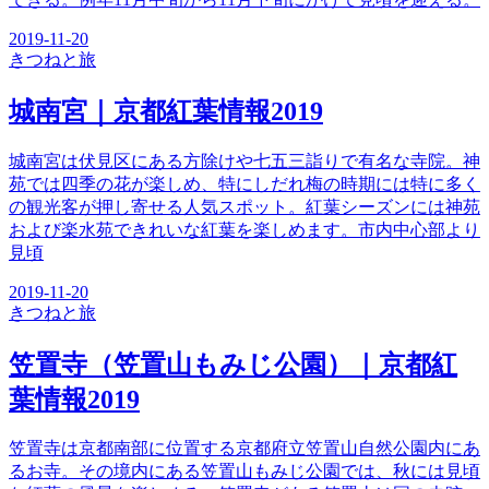
2019-11-20
きつね
と旅
城南宮｜京都紅葉情報2019
城南宮は伏見区にある方除けや七五三詣りで有名な寺院。神
苑では四季の花が楽しめ、特にしだれ梅の時期には特に多く
の観光客が押し寄せる人気スポット。紅葉シーズンには神苑
および楽水苑できれいな紅葉を楽しめます。市内中心部より
見頃
2019-11-20
きつね
と旅
笠置寺（笠置山もみじ公園）｜京都紅
葉情報2019
笠置寺は京都南部に位置する京都府立笠置山自然公園内にあ
るお寺。その境内にある笠置山もみじ公園では、秋には見頃