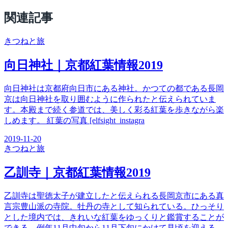
関連記事
きつね
と旅
向日神社｜京都紅葉情報2019
向日神社は京都府向日市にある神社。かつての都である長岡
京は向日神社を取り囲むように作られたと伝えられていま
す。本殿まで続く参道では、美しく彩る紅葉を歩きながら楽
しめます。 紅葉の写真 [elfsight_instagra
2019-11-20
きつね
と旅
乙訓寺｜京都紅葉情報2019
乙訓寺は聖徳太子が建立したと伝えられる長岡京市にある真
言宗豊山派の寺院。牡丹の寺として知られている。ひっそり
とした境内では、きれいな紅葉をゆっくりと鑑賞することが
できる。例年11月中旬から11月下旬にかけて見頃を迎える。