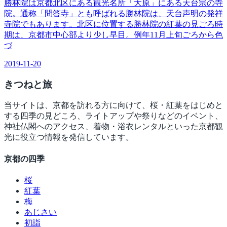
勝林院は京都北区にある観光名所「大原」にある天台宗の寺
院。通称「問答寺」とも呼ばれる勝林院は、天台声明の発祥
寺院でもあります。北区に位置する勝林院の紅葉の見ごろ時
期は、京都市中心部より少し早目。例年11月上旬ごろから色
づ
2019-11-20
きつね
と旅
当サイトは、京都を訪れる方に向けて、桜・紅葉をはじめと
する四季の見どころ、ライトアップや祭りなどのイベント、
神社仏閣へのアクセス、着物・浴衣レンタルといった京都観
光に役立つ情報を発信しています。
京都の四季
桜
紅葉
梅
あじさい
初詣