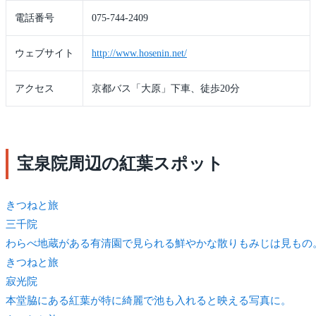
電話番号
075-744-2409
ウェブサイト
http://www.hosenin.net/
アクセス
京都バス「大原」下車、徒歩20分
宝泉院周辺の紅葉スポット
きつね
と旅
三千院
わらべ地蔵がある有清園で見られる鮮やかな散りもみじは見もの
きつね
と旅
寂光院
本堂脇にある紅葉が特に綺麗で池も入れると映える写真に。