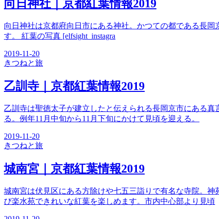
向日神社｜京都紅葉情報2019
向日神社は京都府向日市にある神社。かつての都である長岡
す。 紅葉の写真 [elfsight_instagra
2019-11-20
きつね
と旅
乙訓寺｜京都紅葉情報2019
乙訓寺は聖徳太子が建立したと伝えられる長岡京市にある真
る。例年11月中旬から11月下旬にかけて見頃を迎える。
2019-11-20
きつね
と旅
城南宮｜京都紅葉情報2019
城南宮は伏見区にある方除けや七五三詣りで有名な寺院。神
び楽水苑できれいな紅葉を楽しめます。市内中心部より見頃
2019-11-20