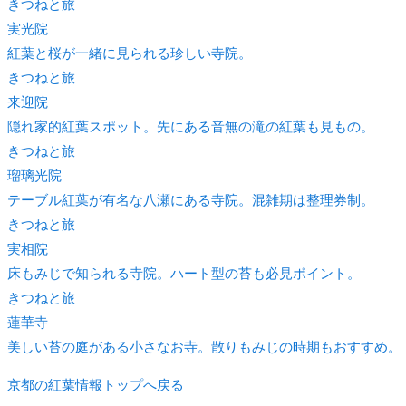
きつね
と旅
実光院
紅葉と桜が一緒に見られる珍しい寺院。
きつね
と旅
来迎院
隠れ家的紅葉スポット。先にある音無の滝の紅葉も見もの。
きつね
と旅
瑠璃光院
テーブル紅葉が有名な八瀬にある寺院。混雑期は整理券制。
きつね
と旅
実相院
床もみじで知られる寺院。ハート型の苔も必見ポイント。
きつね
と旅
蓮華寺
美しい苔の庭がある小さなお寺。散りもみじの時期もおすすめ。
京都の紅葉情報トップへ戻る