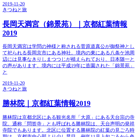
2019-11-20
きつね
と旅
長岡天満宮（錦景苑）｜京都紅葉情報
2019
長岡天満宮は学問の神様と称される菅原道真公が御祭神とし
て祀られる長岡京市にある神社。境内の東にある八条ケ池周
辺には見事なきりしまつつじが植えられており、日本随一と
の声があります。境内には平成19年に造園された「錦景苑」
と
2019-11-20
きつね
と旅
勝林院｜京都紅葉情報2019
勝林院は京都北区にある観光名所「大原」にある天台宗の寺
院。通称「問答寺」とも呼ばれる勝林院は、天台声明の発祥
寺院でもあります。北区に位置する勝林院の紅葉の見ごろ時
期は、京都市中心部より少し早目。例年11月上旬ごろから色