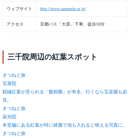
ウェブサイト
http://www.sanzenin.or.jp/
アクセス
京都バス「大原」下車、徒歩10分
三千院周辺の紅葉スポット
きつね
と旅
宝泉院
額縁紅葉が見られる「盤桓園」が有名。行くなら宝楽園も必
見。
きつね
と旅
寂光院
本堂脇にある紅葉が特に綺麗で池も入れると映える写真に。
きつね
と旅