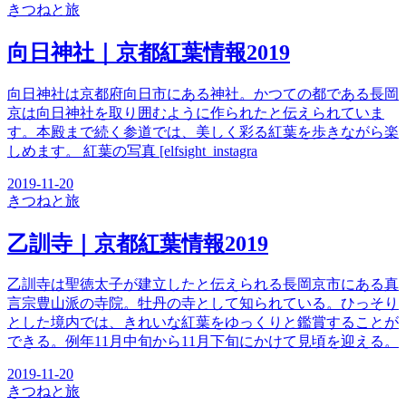
きつね
と旅
向日神社｜京都紅葉情報2019
向日神社は京都府向日市にある神社。かつての都である長岡
京は向日神社を取り囲むように作られたと伝えられていま
す。本殿まで続く参道では、美しく彩る紅葉を歩きながら楽
しめます。 紅葉の写真 [elfsight_instagra
2019-11-20
きつね
と旅
乙訓寺｜京都紅葉情報2019
乙訓寺は聖徳太子が建立したと伝えられる長岡京市にある真
言宗豊山派の寺院。牡丹の寺として知られている。ひっそり
とした境内では、きれいな紅葉をゆっくりと鑑賞することが
できる。例年11月中旬から11月下旬にかけて見頃を迎える。
2019-11-20
きつね
と旅