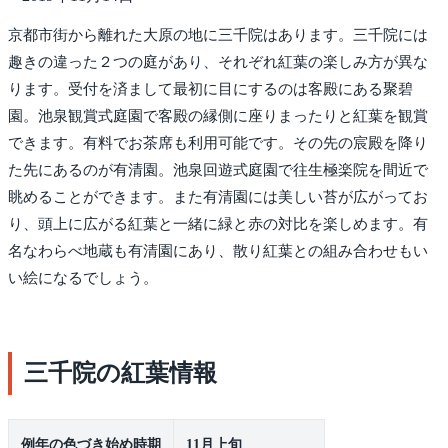
京都市街から離れた大原の地に三千院はあります。三千院には
趣きの違った２つの庭があり、それぞれ紅葉の楽しみ方が異な
ります。受付を済まして最初に目にするのは客殿にある聚碧
園。池泉観賞式庭園で客殿の縁側に座りまったりと紅葉を観賞
できます。有料でお茶席も利用可能です。その先の宸殿を降り
た先にあるのが有清園。池泉回遊式庭園で往生極楽院を間近で
眺めることができます。また有清園には美しい苔が広がってお
り、頭上に広がる紅葉と一緒に緑と赤の対比を楽しめます。有
名なわらべ地蔵も有清園にあり、散り紅葉との組み合わせもい
い絵になるでしょう。
三千院の紅葉情報
例年の色づき始め時期
11月上旬