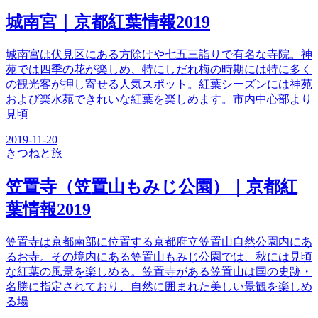
城南宮｜京都紅葉情報2019
城南宮は伏見区にある方除けや七五三詣りで有名な寺院。神
苑では四季の花が楽しめ、特にしだれ梅の時期には特に多く
の観光客が押し寄せる人気スポット。紅葉シーズンには神苑
および楽水苑できれいな紅葉を楽しめます。市内中心部より
見頃
2019-11-20
きつね
と旅
笠置寺（笠置山もみじ公園）｜京都紅
葉情報2019
笠置寺は京都南部に位置する京都府立笠置山自然公園内にあ
るお寺。その境内にある笠置山もみじ公園では、秋には見頃
な紅葉の風景を楽しめる。笠置寺がある笠置山は国の史跡・
名勝に指定されており、自然に囲まれた美しい景観を楽しめ
る場