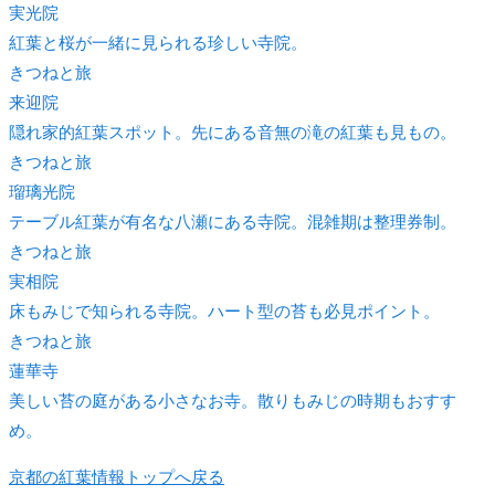
実光院
紅葉と桜が一緒に見られる珍しい寺院。
きつね
と旅
来迎院
隠れ家的紅葉スポット。先にある音無の滝の紅葉も見もの。
きつね
と旅
瑠璃光院
テーブル紅葉が有名な八瀬にある寺院。混雑期は整理券制。
きつね
と旅
実相院
床もみじで知られる寺院。ハート型の苔も必見ポイント。
きつね
と旅
蓮華寺
美しい苔の庭がある小さなお寺。散りもみじの時期もおすす
め。
京都の紅葉情報トップへ戻る