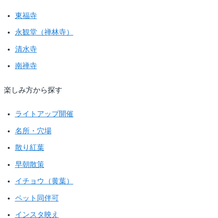
東福寺
永観堂（禅林寺）
清水寺
南禅寺
楽しみ方から探す
ライトアップ開催
名所・穴場
散り紅葉
早朝散策
イチョウ（黄葉）
ペット同伴可
インスタ映え