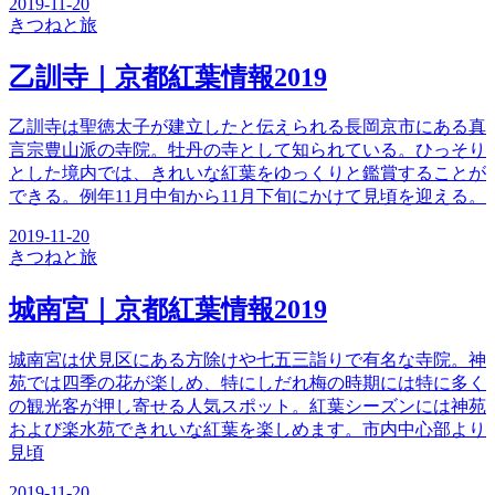
2019-11-20
きつね
と旅
乙訓寺｜京都紅葉情報2019
乙訓寺は聖徳太子が建立したと伝えられる長岡京市にある真
言宗豊山派の寺院。牡丹の寺として知られている。ひっそり
とした境内では、きれいな紅葉をゆっくりと鑑賞することが
できる。例年11月中旬から11月下旬にかけて見頃を迎える。
2019-11-20
きつね
と旅
城南宮｜京都紅葉情報2019
城南宮は伏見区にある方除けや七五三詣りで有名な寺院。神
苑では四季の花が楽しめ、特にしだれ梅の時期には特に多く
の観光客が押し寄せる人気スポット。紅葉シーズンには神苑
および楽水苑できれいな紅葉を楽しめます。市内中心部より
見頃
2019-11-20