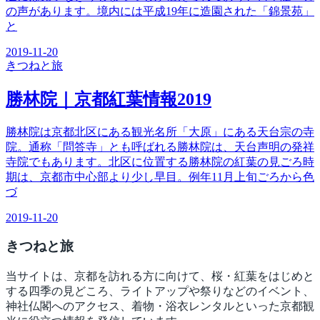
の声があります。境内には平成19年に造園された「錦景苑」
と
2019-11-20
きつね
と旅
勝林院｜京都紅葉情報2019
勝林院は京都北区にある観光名所「大原」にある天台宗の寺
院。通称「問答寺」とも呼ばれる勝林院は、天台声明の発祥
寺院でもあります。北区に位置する勝林院の紅葉の見ごろ時
期は、京都市中心部より少し早目。例年11月上旬ごろから色
づ
2019-11-20
きつね
と旅
当サイトは、京都を訪れる方に向けて、桜・紅葉をはじめと
する四季の見どころ、ライトアップや祭りなどのイベント、
神社仏閣へのアクセス、着物・浴衣レンタルといった京都観