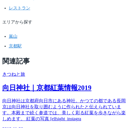
レストラン
エリアから探す
嵐山
京都駅
関連記事
きつね
と旅
向日神社｜京都紅葉情報2019
向日神社は京都府向日市にある神社。かつての都である長岡
京は向日神社を取り囲むように作られたと伝えられていま
す。本殿まで続く参道では、美しく彩る紅葉を歩きながら楽
しめます。 紅葉の写真 [elfsight_instagra