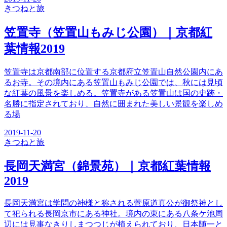
きつね
と旅
笠置寺（笠置山もみじ公園）｜京都紅
葉情報2019
笠置寺は京都南部に位置する京都府立笠置山自然公園内にあ
るお寺。その境内にある笠置山もみじ公園では、秋には見頃
な紅葉の風景を楽しめる。笠置寺がある笠置山は国の史跡・
名勝に指定されており、自然に囲まれた美しい景観を楽しめ
る場
2019-11-20
きつね
と旅
長岡天満宮（錦景苑）｜京都紅葉情報
2019
長岡天満宮は学問の神様と称される菅原道真公が御祭神とし
て祀られる長岡京市にある神社。境内の東にある八条ケ池周
辺には見事なきりしまつつじが植えられており、日本随一と