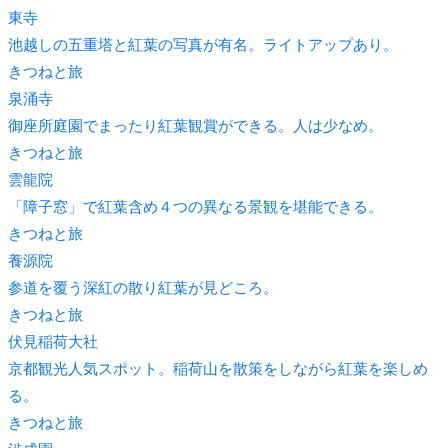
東寺
池越しの五重塔と紅葉の写真が有名。ライトアップあり。
きつね
と旅
泉涌寺
御座所庭園でまったり紅葉観賞ができる。人は少なめ。
きつね
と旅
雲龍院
「障子窓」で紅葉含め４つの異なる景観を堪能できる。
きつね
と旅
養源院
参道を覆う深紅の散り紅葉が見どころ。
きつね
と旅
伏見稲荷大社
京都観光人気スポット。稲荷山を散策をしながら紅葉を楽しめ
る。
きつね
と旅