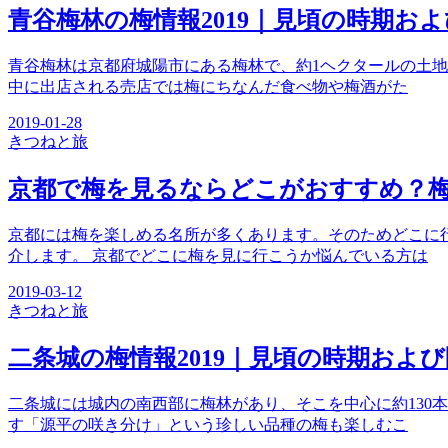
青谷梅林の梅情報2019｜見頃の時期お
青谷梅林は京都府城陽市にある梅林で、約1ヘクタールの土地
中に出店される売店では梅にちなんだ食べ物や梅酒がた
2019-01-28
きつね
と旅
京都で梅を見るならどこがおすすめ？梅
京都には梅を楽しめる名所が多くあります。そのためどこに
介します。 京都でどこに梅を見に行こうか悩んでいる方は
2019-03-12
きつね
と旅
二条城の梅情報2019｜見頃の時期およ
二条城には城内の南西部に梅林があり、そこを中心に約130
す「源平の咲き分け」という珍しい品種の梅も楽しむこ