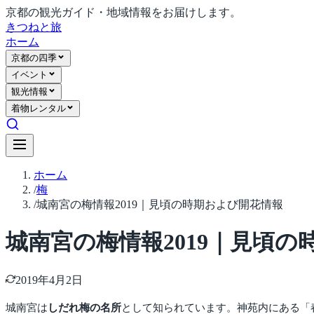
京都の観光ガイド・地域情報をお届けします。
きつね
と旅
ホーム
京都の四季
イベント
観光情報
着物レンタル
ホーム
/
梅
/
城南宮の梅情報2019｜見頃の時期および開花情報
城南宮の梅情報2019｜見頃
2019年4月2日
城南宮は
しだれ梅の名所
として知られています。神苑内にある「