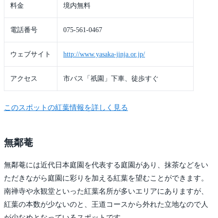
料金
境内無料
電話番号
075-561-0467
ウェブサイト
http://www.yasaka-jinja.or.jp/
アクセス
市バス「祇園」下車、徒歩すぐ
このスポットの紅葉情報を詳しく見る
無鄰菴
無鄰菴には近代日本庭園を代表する庭園があり、抹茶などをい
ただきながら庭園に彩りを加える紅葉を望むことができます。
南禅寺や永観堂といった紅葉名所が多いエリアにありますが、
紅葉の本数が少ないのと、王道コースから外れた立地なので人
が少なめとなっているスポットです。