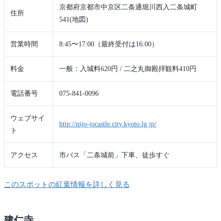
京都府京都市中京区二条通堀川西入二条城町
住所
541(地図)
営業時間
8:45〜17:00（最終受付は16:00）
料金
一般：入城料620円 / 二之丸御殿拝観料410円
電話番号
075-841-0096
ウェブサイ
http://nijo-jocastle.city.kyoto.lg.jp/
ト
アクセス
市バス「二条城前」下車、徒歩すぐ
このスポットの紅葉情報を詳しく見る
建仁寺