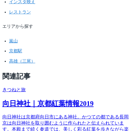
インスタ映え
レストラン
エリアから探す
嵐山
京都駅
高雄（三尾）
関連記事
きつね
と旅
向日神社｜京都紅葉情報2019
向日神社は京都府向日市にある神社。かつての都である長岡
京は向日神社を取り囲むように作られたと伝えられていま
す。本殿まで続く参道では、美しく彩る紅葉を歩きながら楽