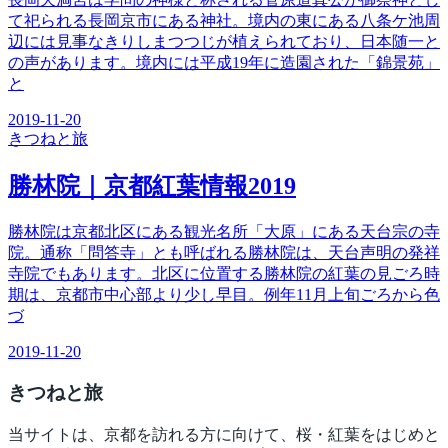
て祀られる長岡京市にある神社。境内の東にある八条ケ池周
辺には見事なきりしまつつじが植えられており、日本随一と
の声があります。境内には平成19年に造園された「錦景苑」
と
2019-11-20
きつね
と旅
勝林院｜京都紅葉情報2019
勝林院は京都北区にある観光名所「大原」にある天台宗の寺
院。通称「問答寺」とも呼ばれる勝林院は、天台声明の発祥
寺院でもあります。北区に位置する勝林院の紅葉の見ごろ時
期は、京都市中心部より少し早目。例年11月上旬ごろから色
づ
2019-11-20
きつね
と旅
当サイトは、京都を訪れる方に向けて、桜・紅葉をはじめと