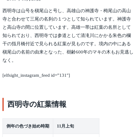
西明寺は山号を槇尾山と号し、高雄山の神護寺・栂尾山の高山
寺と合わせて三尾の名刹の１つとして知られています。神護寺
と高山寺の間に位置しています。高雄一帯は紅葉の名所として
知られており、西明寺では参道として清滝川にかかる朱色の欄
干の指月橋付近で見られる紅葉が見ものです。境内の中にある
槇尾山の名前の由来となった、樹齢600年のマキの木もお見逃し
なく。
[elfsight_instagram_feed id=”131″]
西明寺の紅葉情報
例年の色づき始め時期
11月上旬