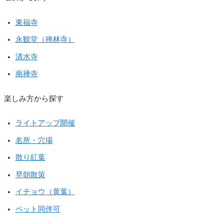
東福寺
永観堂（禅林寺）
清水寺
南禅寺
楽しみ方から探す
ライトアップ開催
名所・穴場
散り紅葉
早朝散策
イチョウ（黄葉）
ペット同伴可