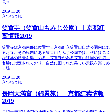
見頃
2019-11-20
きつね
と旅
笠置寺（笠置山もみじ公園）｜京都紅
葉情報2019
笠置寺は京都南部に位置する京都府立笠置山自然公園内にあ
るお寺。その境内にある笠置山もみじ公園では、秋には見頃
な紅葉の風景を楽しめる。笠置寺がある笠置山は国の史跡・
名勝に指定されており、自然に囲まれた美しい景観を楽しめ
る場
2019-11-20
きつね
と旅
長岡天満宮（錦景苑）｜京都紅葉情報
2019
長岡天満宮は学問の神様と称される菅原道真公が御祭神とし