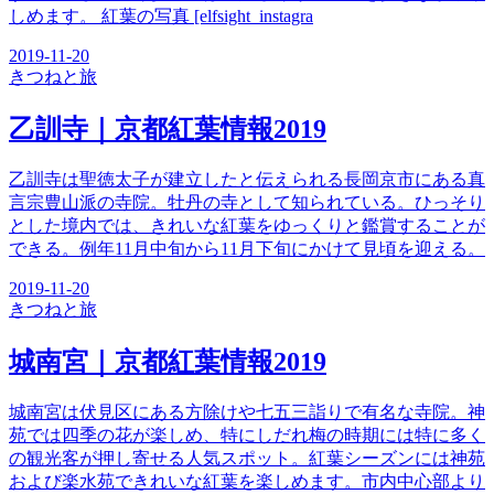
しめます。 紅葉の写真 [elfsight_instagra
2019-11-20
きつね
と旅
乙訓寺｜京都紅葉情報2019
乙訓寺は聖徳太子が建立したと伝えられる長岡京市にある真
言宗豊山派の寺院。牡丹の寺として知られている。ひっそり
とした境内では、きれいな紅葉をゆっくりと鑑賞することが
できる。例年11月中旬から11月下旬にかけて見頃を迎える。
2019-11-20
きつね
と旅
城南宮｜京都紅葉情報2019
城南宮は伏見区にある方除けや七五三詣りで有名な寺院。神
苑では四季の花が楽しめ、特にしだれ梅の時期には特に多く
の観光客が押し寄せる人気スポット。紅葉シーズンには神苑
および楽水苑できれいな紅葉を楽しめます。市内中心部より