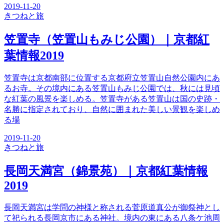
2019-11-20
きつね
と旅
笠置寺（笠置山もみじ公園）｜京都紅
葉情報2019
笠置寺は京都南部に位置する京都府立笠置山自然公園内にあ
るお寺。その境内にある笠置山もみじ公園では、秋には見頃
な紅葉の風景を楽しめる。笠置寺がある笠置山は国の史跡・
名勝に指定されており、自然に囲まれた美しい景観を楽しめ
る場
2019-11-20
きつね
と旅
長岡天満宮（錦景苑）｜京都紅葉情報
2019
長岡天満宮は学問の神様と称される菅原道真公が御祭神とし
て祀られる長岡京市にある神社。境内の東にある八条ケ池周