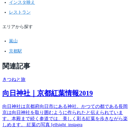
インスタ映え
レストラン
エリアから探す
嵐山
京都駅
関連記事
きつね
と旅
向日神社｜京都紅葉情報2019
向日神社は京都府向日市にある神社。かつての都である長岡
京は向日神社を取り囲むように作られたと伝えられていま
す。本殿まで続く参道では、美しく彩る紅葉を歩きながら楽
しめます。 紅葉の写真 [elfsight_instagra