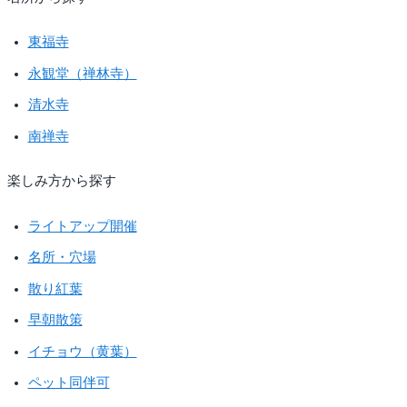
東福寺
永観堂（禅林寺）
清水寺
南禅寺
楽しみ方から探す
ライトアップ開催
名所・穴場
散り紅葉
早朝散策
イチョウ（黄葉）
ペット同伴可