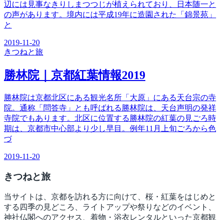
辺には見事なきりしまつつじが植えられており、日本随一と
の声があります。境内には平成19年に造園された「錦景苑」
と
2019-11-20
きつね
と旅
勝林院｜京都紅葉情報2019
勝林院は京都北区にある観光名所「大原」にある天台宗の寺
院。通称「問答寺」とも呼ばれる勝林院は、天台声明の発祥
寺院でもあります。北区に位置する勝林院の紅葉の見ごろ時
期は、京都市中心部より少し早目。例年11月上旬ごろから色
づ
2019-11-20
きつね
と旅
当サイトは、京都を訪れる方に向けて、桜・紅葉をはじめと
する四季の見どころ、ライトアップや祭りなどのイベント、
神社仏閣へのアクセス、着物・浴衣レンタルといった京都観