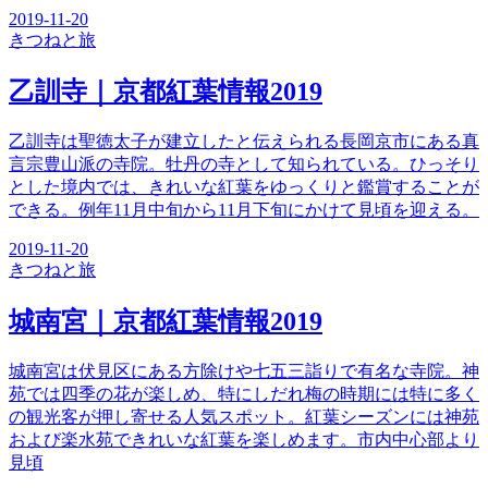
2019-11-20
きつね
と旅
乙訓寺｜京都紅葉情報2019
乙訓寺は聖徳太子が建立したと伝えられる長岡京市にある真
言宗豊山派の寺院。牡丹の寺として知られている。ひっそり
とした境内では、きれいな紅葉をゆっくりと鑑賞することが
できる。例年11月中旬から11月下旬にかけて見頃を迎える。
2019-11-20
きつね
と旅
城南宮｜京都紅葉情報2019
城南宮は伏見区にある方除けや七五三詣りで有名な寺院。神
苑では四季の花が楽しめ、特にしだれ梅の時期には特に多く
の観光客が押し寄せる人気スポット。紅葉シーズンには神苑
および楽水苑できれいな紅葉を楽しめます。市内中心部より
見頃