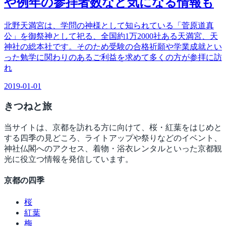
や例年の参拝者数など気になる情報も
北野天満宮は、学問の神様として知られている「菅原道真
公」を御祭神として祀る、全国約1万2000社ある天満宮、天
神社の総本社です。そのため受験の合格祈願や学業成就とい
った勉学に関わりのあるご利益を求めて多くの方が参拝に訪
れ
2019-01-01
きつね
と旅
当サイトは、京都を訪れる方に向けて、桜・紅葉をはじめと
する四季の見どころ、ライトアップや祭りなどのイベント、
神社仏閣へのアクセス、着物・浴衣レンタルといった京都観
光に役立つ情報を発信しています。
京都の四季
桜
紅葉
梅