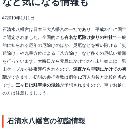
など気になる情報も
2019年1月1日
石清水八幡宮は日本三大八幡宮の一社であり、平成28年に国宝
に認定されました。全国的にも
有名な厄除け参りの神社
で一般
的に知られる厄年の厄除けのほか、災厄などを祓い除ける「災
難除け」や九星方位による「八方除け」など多くの厄払い祈願
を行っています。大晦日から元旦にかけての年末年始には、男
山ケーブルが終夜運行されるので、
深夜から早朝にかけての初
詣
ができます。初詣の参拝者数は例年12万人前後と比較的多め
です。
三ヶ日は駐車場の混雑
が予想されますので、車でお越し
の方は注意しましょう。
石清水八幡宮の初詣情報