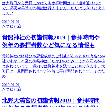
は大晦日から元日にかけても参拝時間はほぼ通常通りなの
で、深夜や早朝での初詣は行えません。ただはっきりと決ま
ってい
2019-01-01
きつね
と旅
貴船神社の初詣情報2019｜参拝時間や
例年の参拝者数など気になる情報も
貴船神社は縁結びや恋愛成就のご利益があるとされ有名な神
社ですが、本宮の御祭神は「たかおのかみ」で水を司る神様
とされています。境内では御神水を汲むこともできます。大
晦日は一旦閉門されますが22時に再び開門されます。そのた
め
2019-01-01
きつね
と旅
北野天満宮の初詣情報2019｜参拝時間