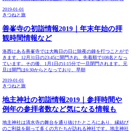
2019-01-01
きつね
と旅
善峯寺の初詣情報2019｜年末年始の拝
観時間情報など
洛西にある善峯寺では大晦日の日に除夜の鐘を打つことがで
きます。12月31日の23:45に開門され、先着順で108名となっ
ています。その後、1月1日の1:15分で一旦閉門されます。元
旦は開門は6:30からとなっており、早朝
2019-01-01
きつね
と旅
地主神社の初詣情報2019｜参拝時間や
例年の参拝者数など気になる情報も
地主神社は清水寺の舞台を通り抜けたところにあり、縁結び
のご利益を願って多くの方たちが訪れる神社です。地主神社