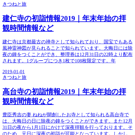
きつね
と旅
建仁寺の初詣情報2019｜年末年始の拝
観時間情報など
建仁寺は京都最古の禅寺として知られており、国宝でもある
風神雷神図が見られることで知られています。大晦日には除
夜の鐘をつくことができ、整理券は12月31日の22時より配布
されます。1グループにつき1枚で108枚限定です。年
2019-01-01
きつね
と旅
高台寺の初詣情報2019｜年末年始の拝
観時間情報など
豊臣秀吉の妻 ねねが開創したお寺として知られる高台寺で
は、大晦日の日に除夜の鐘をつくことができます。また12月
31日の夜から1月1日にかけて深夜拝観を行っております。そ
のため、元日に深夜の初詣が可能となっています。しかし