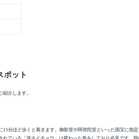
スポット
ご紹介します。
に15分ほど歩くと着きます。御影堂や阿弥陀堂といった国宝に指
されている「逆さイチョウ」は変わった形をしており必見です。朝