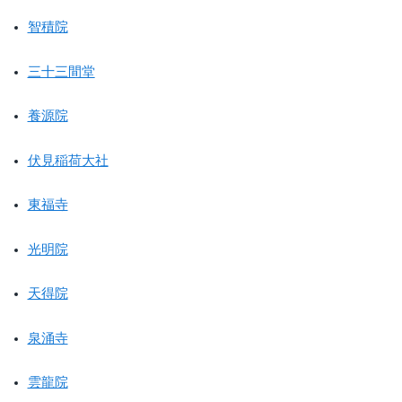
智積院
三十三間堂
養源院
伏見稲荷大社
東福寺
光明院
天得院
泉涌寺
雲龍院