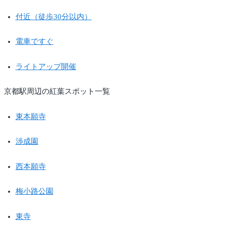
付近（徒歩30分以内）
電車ですぐ
ライトアップ開催
京都駅周辺の紅葉スポット一覧
東本願寺
渉成園
西本願寺
梅小路公園
東寺